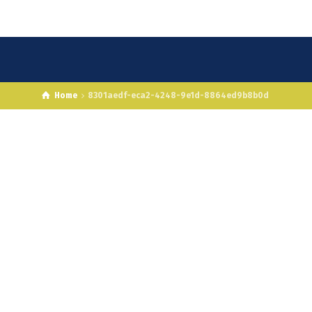
Home
8301aedf-eca2-4248-9e1d-8864ed9b8b0d