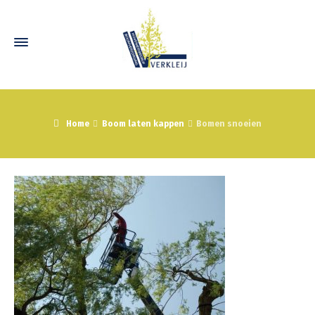
Home
Boom laten kappen
Bomen snoeien