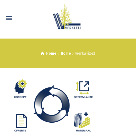
Home
Home
werkwijze2