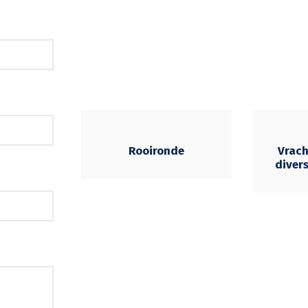
Rooironde
Vrac
diver