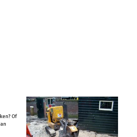
iken? Of
van