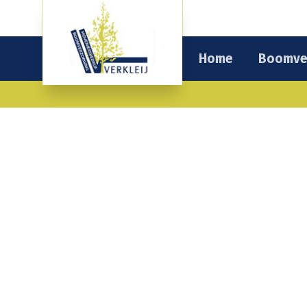
Home
Boomve