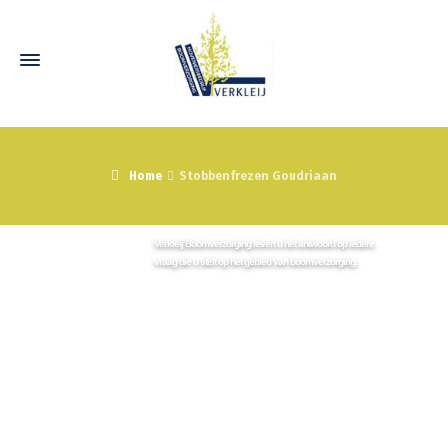
Home
Stobbenfrezen Goudriaan
Neem vrijblijvend contact met ons op
Wij staan graag voor u klaar!
Verkleij Boomverzorging