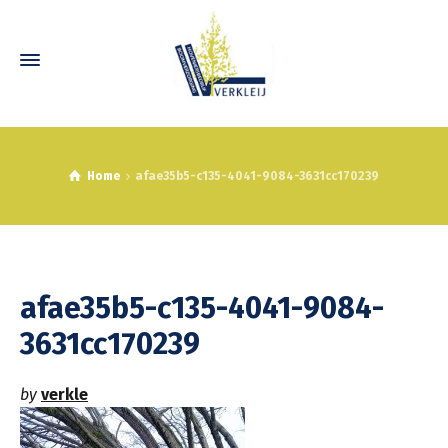
Home
afae35b5-c135-4041-9084-3631cc170239
afae35b5-c135-4041-9084-
3631cc170239
by
verkle