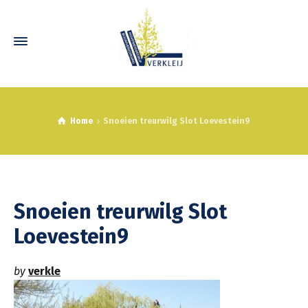
Home
Snoeien treurwilg Slot Loevestein9
Snoeien treurwilg Slot
Loevestein9
by
verkle