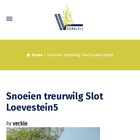
Home
Snoeien treurwilg Slot Loevestein5
Snoeien treurwilg Slot
Loevestein5
by
verkle