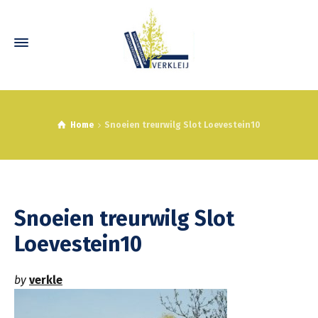
Home
Snoeien treurwilg Slot Loevestein10
Snoeien treurwilg Slot
Loevestein10
by
verkle