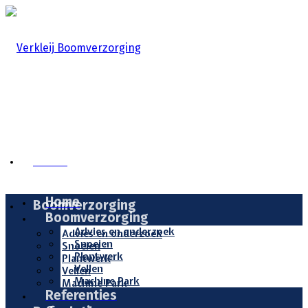
Home
Home
Boomverzorging
Boomverzorging
Advies en onderzoek
Advies en onderzoek
Snoeien
Snoeien
Plantwerk
Plantwerk
Vellen
Vellen
Machine Park
Machine Park
Referenties