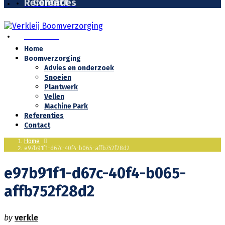
Contact
Referenties
Contact
Home
Boomverzorging
Advies en onderzoek
Snoeien
Plantwerk
Vellen
Machine Park
Referenties
Contact
Home
e97b91f1-d67c-40f4-b065-affb752f28d2
e97b91f1-d67c-40f4-b065-
affb752f28d2
by
verkle