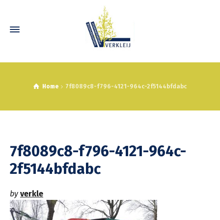
Home
7f8089c8-f796-4121-964c-2f5144bfdabc
7f8089c8-f796-4121-964c-
2f5144bfdabc
by
verkle