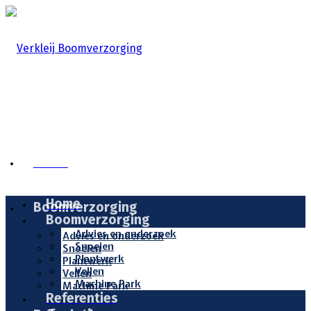
Home
Home
Boomverzorging
Boomverzorging
Advies en onderzoek
Advies en onderzoek
Snoeien
Snoeien
Plantwerk
Plantwerk
Vellen
Vellen
Machine Park
Machine Park
Referenties