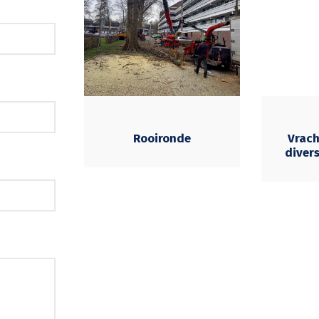
Rooironde
Vrac
diver