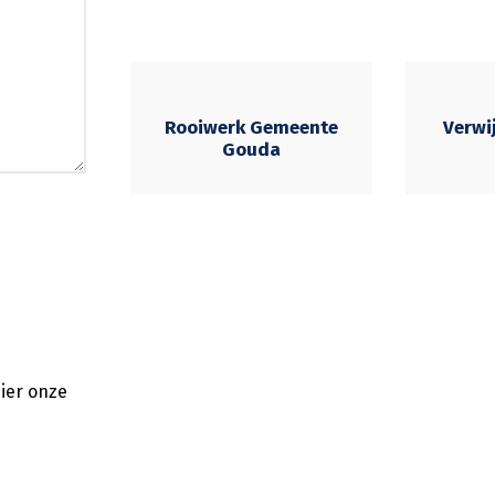
Rooiwerk Gemeente
Verwi
Gouda
ier onze