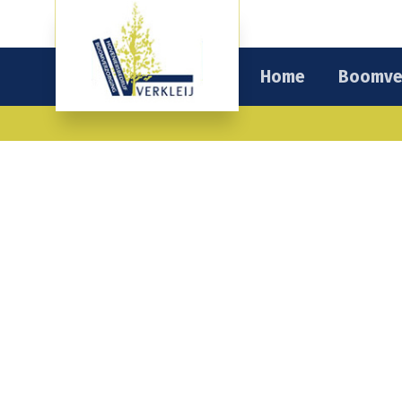
Home
Boomve