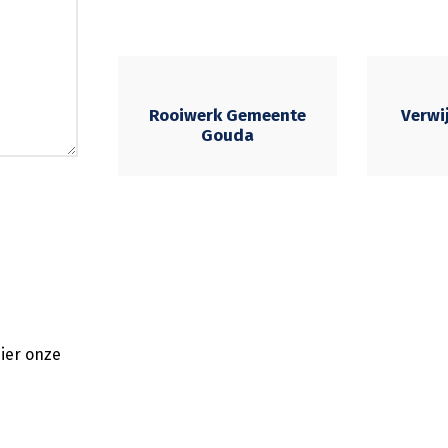
Rooiwerk Gemeente
Verwi
Gouda
ier onze