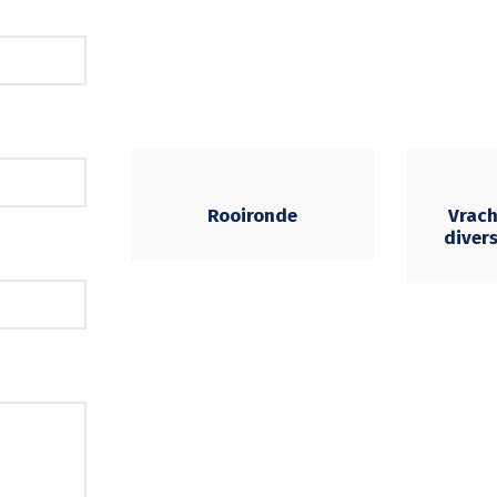
Rooironde
Vrac
diver