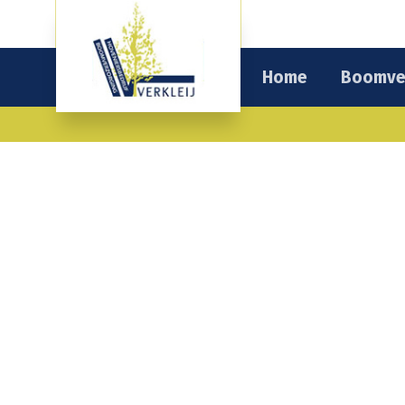
Home
Boomve