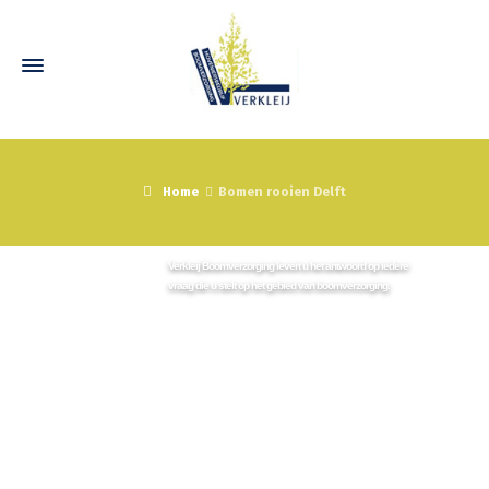
Home
Bomen rooien Delft
Neem vrijblijvend contact met ons op
Wij staan graag voor u klaar!
Verkleij Boomverzorging