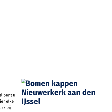
l bent u
ier elke
rkleij