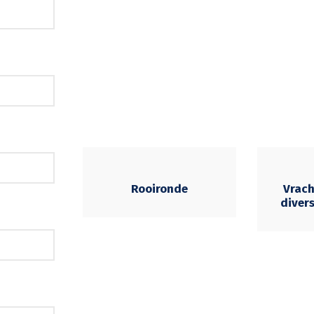
Rooironde
Vrac
diver