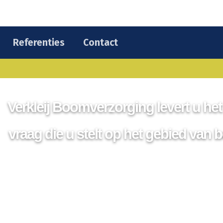
Referenties
Contact
Neem vrijblijvend contact met ons o
Wij staan graag voor u klaar!
Verkleij Boomverzorging